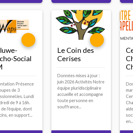
luwe-
Le Coin des
C
cho-Social
Cerises
Ch
M
C
Données mises à jour :
juin 2026 Activités Notre
ntation Présence
Don
équipe pluridisciplinaire
oupes de 3
mar
accueille et accompagne
ssionnel.les. Lundi
Cen
toute personne en
dredi de 9 à 16h.
Cha
souffrance...
 de l’équipe, dont
aid
ins, en support...
soc
en..