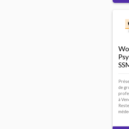
Wo
Psy
SS
Prése
de gr
profe
à Ven
Reste
médec