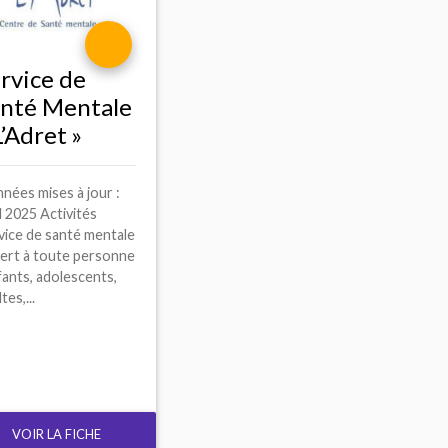
rvice de
nté Mentale
L’Adret
»
nées mises à jour :
l 2025 Activités
vice de santé mentale
ert à toute personne
fants, adolescents,
tes,...
VOIR LA FICHE