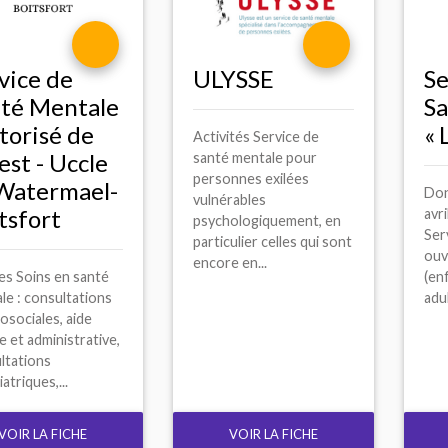
vice de
ULYSSE
Se
té Mentale
Sa
torisé de
«
Activités Service de
est - Uccle
santé mentale pour
personnes exilées
Watermael-
Don
vulnérables
tsfort
avri
psychologiquement, en
Ser
particulier celles qui sont
ouv
encore en...
es Soins en santé
(en
le : consultations
adul
osociales, aide
e et administrative,
ltations
atriques,...
VOIR LA FICHE
VOIR LA FICHE