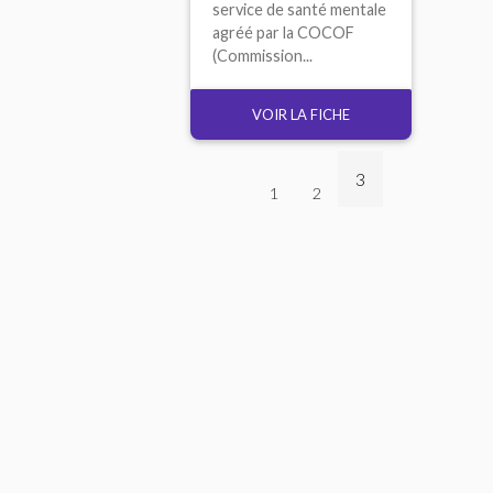
service de santé mentale
agréé par la COCOF
(Commission...
VOIR LA FICHE
3
1
2