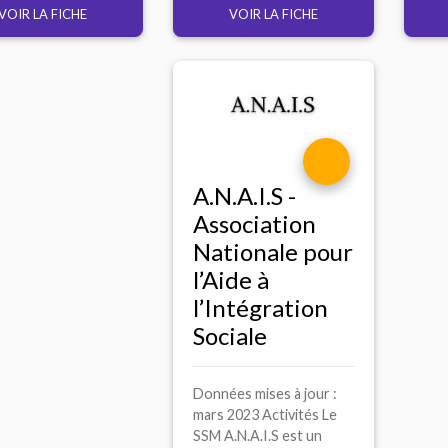
VOIR LA FICHE
VOIR LA FICHE
A.N.A.I.
S -
Association
Nationale pour
l’Aide à
l’Intégration
Sociale
Données mises à jour :
mars 2023 Activités Le
SSM A.N.A.I.S est un