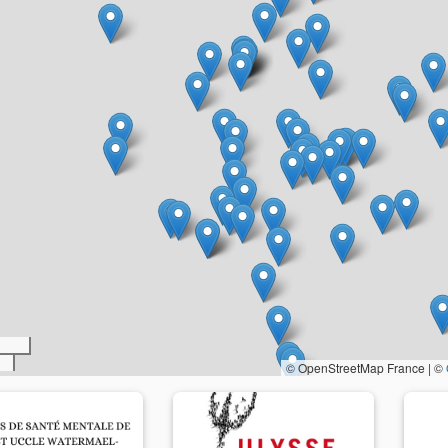
© OpenStreetMap France | ©