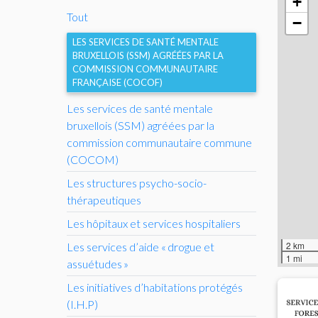
+
Tout
−
LES SERVICES DE SANTÉ MENTALE
BRUXELLOIS (
SSM
) AGRÉÉES PAR LA
COMMISSION COMMUNAUTAIRE
FRANÇAISE (
COCOF
)
Les services de santé mentale
bruxellois (
SSM
) agréées par la
commission communautaire commune
(
COCOM
)
Les structures psycho-socio-
thérapeutiques
Les hôpitaux et services hospitaliers
2 km
Les services d’aide «
drogue et
1 mi
assuétudes
»
Les initiatives d’habitations protégés
(
I.H.
P)