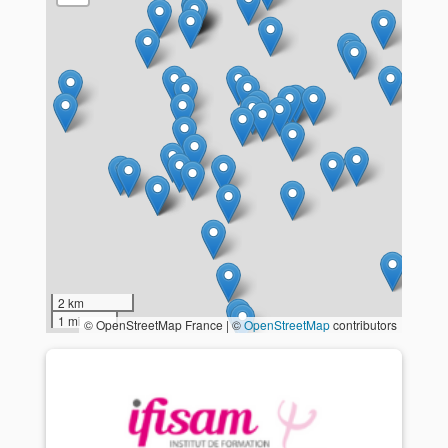
2 km
1 mi
© OpenStreetMap France | ©
OpenStreetMap
contributors