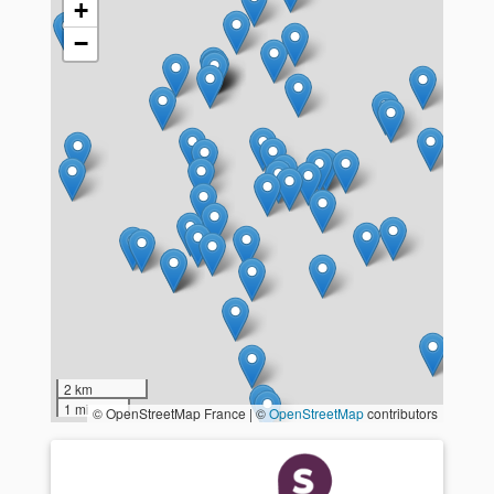
+
−
2 km
1 mi
© OpenStreetMap France | ©
OpenStreetMap
contributors