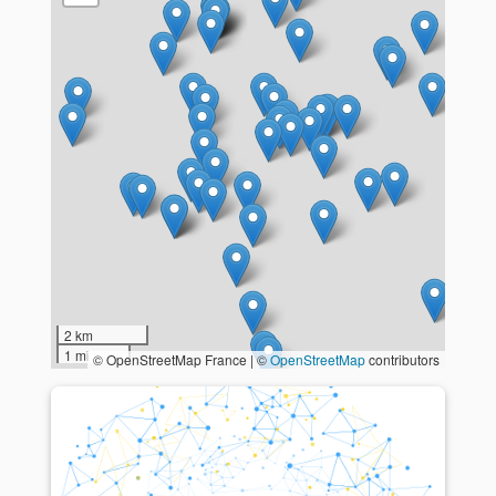
2 km
1 mi
© OpenStreetMap France | ©
OpenStreetMap
contributors