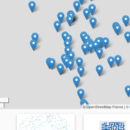
© OpenStreetMap France | ©