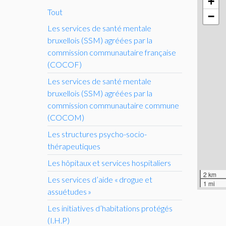
+
Tout
−
Les services de santé mentale
bruxellois (
SSM
) agréées par la
commission communautaire française
(
COCOF
)
Les services de santé mentale
bruxellois (
SSM
) agréées par la
commission communautaire commune
(
COCOM
)
Les structures psycho-socio-
thérapeutiques
Les hôpitaux et services hospitaliers
2 km
Les services d’aide «
drogue et
1 mi
assuétudes
»
Les initiatives d’habitations protégés
(
I.H.
P)