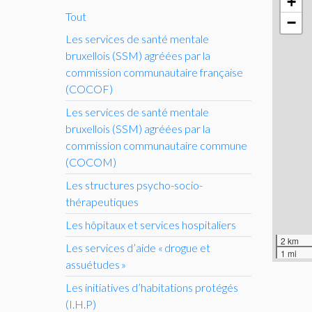
+
Tout
−
Les services de santé mentale
bruxellois (
SSM
) agréées par la
commission communautaire française
(
COCOF
)
Les services de santé mentale
bruxellois (
SSM
) agréées par la
commission communautaire commune
(
COCOM
)
Les structures psycho-socio-
thérapeutiques
Les hôpitaux et services hospitaliers
2 km
Les services d’aide «
drogue et
1 mi
assuétudes
»
Les initiatives d’habitations protégés
(
I.H.
P)