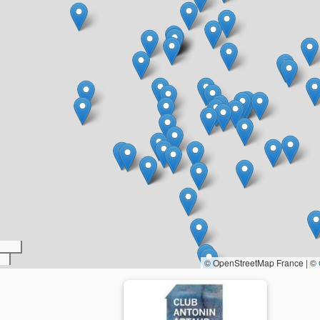
© OpenStreetMap France | ©