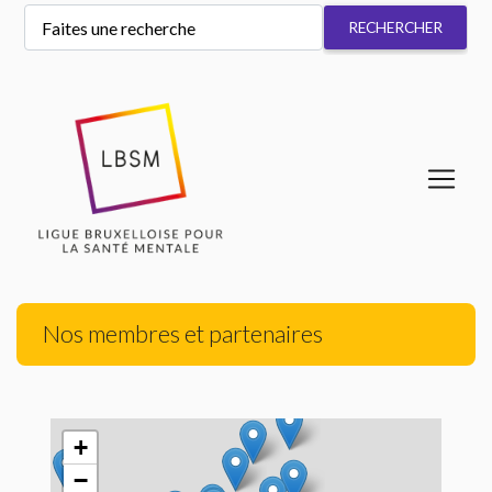
Nos membres et partenaires
+
−