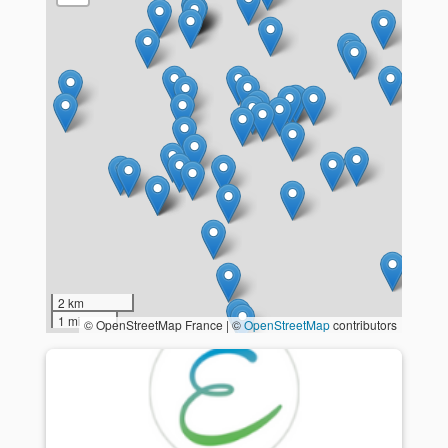
2 km
1 mi
© OpenStreetMap France | ©
OpenStreetMap
contributors