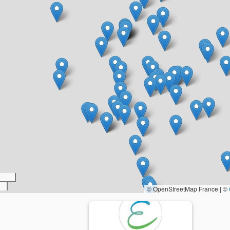
© OpenStreetMap France | ©