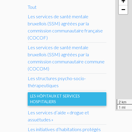
+
Tout
−
Les services de santé mentale
bruxellois (
SSM
) agréées par la
commission communautaire française
(
COCOF
)
Les services de santé mentale
bruxellois (
SSM
) agréées par la
commission communautaire commune
(
COCOM
)
Les structures psycho-socio-
thérapeutiques
LES HÔPITAUX ET SERVICES
HOSPITALIERS
2 km
1 mi
Les services d’aide «
drogue et
assuétudes
»
Les initiatives d’habitations protégés