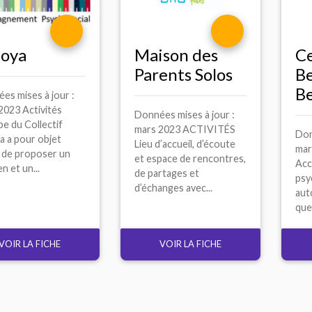
oya
Maison des
C
Parents Solos
B
Be
es mises à jour :
2023 Activités
Données mises à jour :
pe du Collectif
mars 2023 ACTIVITÉS
Don
 a pour objet
Lieu d’accueil, d’écoute
mar
l de proposer un
et espace de rencontres,
Ac
n et un...
de partages et
psy
d’échanges avec...
auto
que
VOIR LA FICHE
VOIR LA FICHE