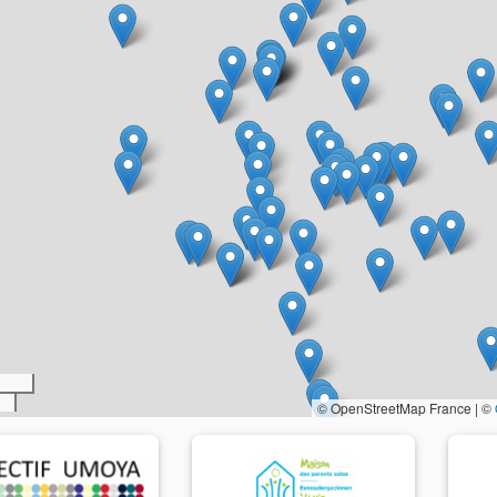
© OpenStreetMap France | ©