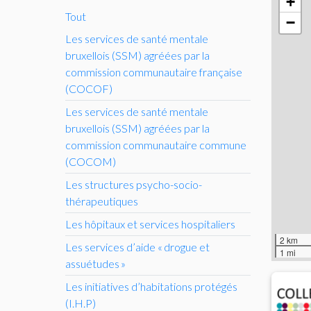
+
Tout
−
Les services de santé mentale
bruxellois (
SSM
) agréées par la
commission communautaire française
(
COCOF
)
Les services de santé mentale
bruxellois (
SSM
) agréées par la
commission communautaire commune
(
COCOM
)
Les structures psycho-socio-
thérapeutiques
Les hôpitaux et services hospitaliers
2 km
Les services d’aide «
drogue et
1 mi
assuétudes
»
Les initiatives d’habitations protégés
(
I.H.
P)