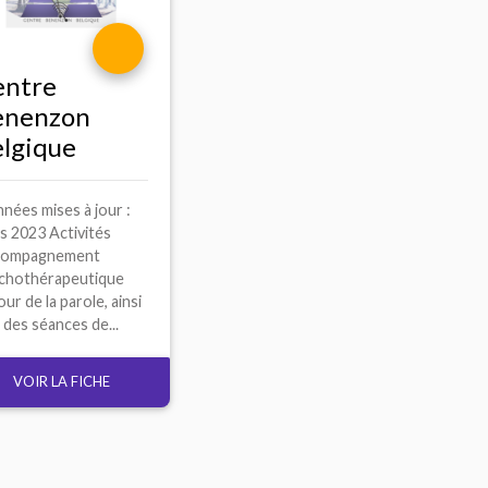
entre
enenzon
lgique
nées mises à jour :
s 2023 Activités
compagnement
chothérapeutique
ur de la parole, ainsi
 des séances de...
VOIR LA FICHE