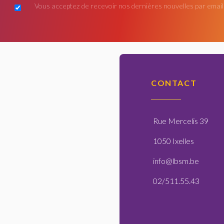
Vous acceptez de recevoir nos dernières nouvelles par email
CONTACT
Rue Mercelis 39
1050 Ixelles
info@lbsm.be
02/511.55.43