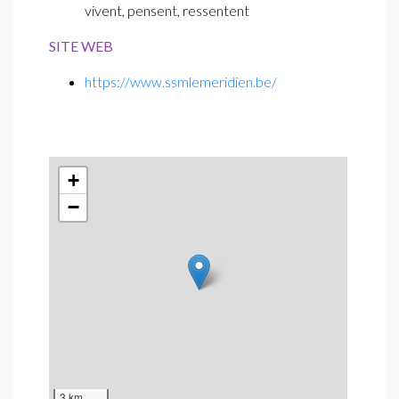
vivent, pensent, ressentent
SITE WEB
https://www.ssmlemeridien.be/
+
−
3 km