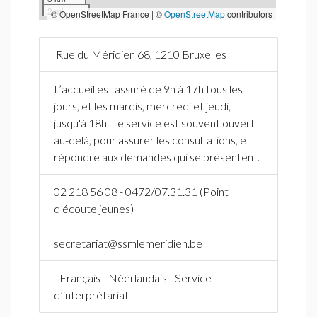
2 mi
© OpenStreetMap France | ©
OpenStreetMap
contributors
Rue du Méridien 68, 1210 Bruxelles
L’accueil est assuré de 9h à 17h tous les
jours, et les mardis, mercredi et jeudi,
jusqu'à 18h. Le service est souvent ouvert
au-delà, pour assurer les consultations, et
répondre aux demandes qui se présentent.
02 218 56 08 - 0472/07.31.31 (Point
d’écoute jeunes)
secretariat@ssmlemeridien.be
- Français - Néerlandais - Service
d’interprétariat