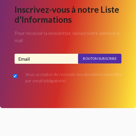
Inscrivez-vous à notre Liste
d'Informations
Pour recevoir la newsletter, laissez votre adresse e-
mail
Adresse email...
Vous acceptez de recevoir nos dernières nouvelles
par email
(obligatoire)